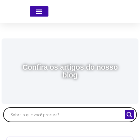
Faça parte da Equipe
Confira os artigos do nosso
blog